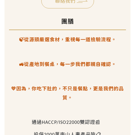
聯絡我們
團膳
🍃
從源頭嚴選食材，重視每一道檢驗流程。
🚜
從產地到餐桌，每一步我們都親自確認。
💛
因為，你吃下肚的，不只是餐點，更是我們的品
質。
通過
雙認證
📰
HACCP/ISO22000
投保
萬南山人壽產品險
📋
2000